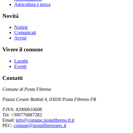
Agricoltura e pesca
Novità
Notizie
Comunicati
Avvisi
Vivere il comune
Luoghi
Eventi
Contatti
Comune di Posta Fibreno
Piazza Cesare Battisti 4, 03030 Posta Fibreno FR
P.IVA: 82000610608
Tel: +390776887282
Email:
info@comune.postafibreno.fr.it
PEC:
comune@postafibrenopec.it