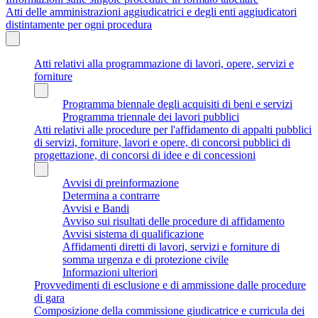
Atti delle amministrazioni aggiudicatrici e degli enti aggiudicatori
distintamente per ogni procedura
Atti relativi alla programmazione di lavori, opere, servizi e
forniture
Programma biennale degli acquisiti di beni e servizi
Programma triennale dei lavori pubblici
Atti relativi alle procedure per l'affidamento di appalti pubblici
di servizi, forniture, lavori e opere, di concorsi pubblici di
progettazione, di concorsi di idee e di concessioni
Avvisi di preinformazione
Determina a contrarre
Avvisi e Bandi
Avviso sui risultati delle procedure di affidamento
Avvisi sistema di qualificazione
Affidamenti diretti di lavori, servizi e forniture di
somma urgenza e di protezione civile
Informazioni ulteriori
Provvedimenti di esclusione e di ammissione dalle procedure
di gara
Composizione della commissione giudicatrice e curricula dei