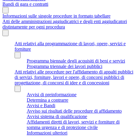
Bandi di gara e contratti
Informazioni sulle singole procedure in formato tabellare
Atti delle amministrazioni aggiudicatrici e degli enti aggiudicatori
distintamente per ogni procedura
Atti relativi alla programmazione di lavori, opere, servizi e
forniture
Programma biennale degli acquisiti di beni e servizi
Programma triennale dei lavori pubblici
Atti relativi alle procedure per l'affidamento di appalti pubblici
di servizi, forniture, lavori e opere, di concorsi pubblici di
progettazione, di concorsi di idee e di concessioni
Avvisi di preinformazione
Determina a contrarre
Avvisi e Bandi
Avviso sui risultati delle procedure di affidamento
Avvisi sistema di qualificazione
Affidamenti diretti di lavori, servizi e forniture di
somma urgenza e di protezione civile
Informazioni ulteriori