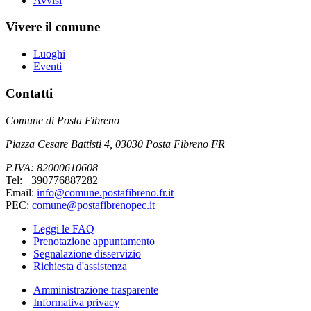
Avvisi
Vivere il comune
Luoghi
Eventi
Contatti
Comune di Posta Fibreno
Piazza Cesare Battisti 4, 03030 Posta Fibreno FR
P.IVA: 82000610608
Tel: +390776887282
Email:
info@comune.postafibreno.fr.it
PEC:
comune@postafibrenopec.it
Leggi le FAQ
Prenotazione appuntamento
Segnalazione disservizio
Richiesta d'assistenza
Amministrazione trasparente
Informativa privacy