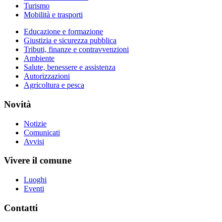
Turismo
Mobilità e trasporti
Educazione e formazione
Giustizia e sicurezza pubblica
Tributi, finanze e contravvenzioni
Ambiente
Salute, benessere e assistenza
Autorizzazioni
Agricoltura e pesca
Novità
Notizie
Comunicati
Avvisi
Vivere il comune
Luoghi
Eventi
Contatti