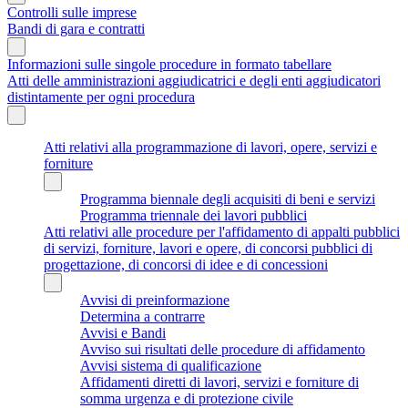
Controlli sulle imprese
Bandi di gara e contratti
Informazioni sulle singole procedure in formato tabellare
Atti delle amministrazioni aggiudicatrici e degli enti aggiudicatori
distintamente per ogni procedura
Atti relativi alla programmazione di lavori, opere, servizi e
forniture
Programma biennale degli acquisiti di beni e servizi
Programma triennale dei lavori pubblici
Atti relativi alle procedure per l'affidamento di appalti pubblici
di servizi, forniture, lavori e opere, di concorsi pubblici di
progettazione, di concorsi di idee e di concessioni
Avvisi di preinformazione
Determina a contrarre
Avvisi e Bandi
Avviso sui risultati delle procedure di affidamento
Avvisi sistema di qualificazione
Affidamenti diretti di lavori, servizi e forniture di
somma urgenza e di protezione civile