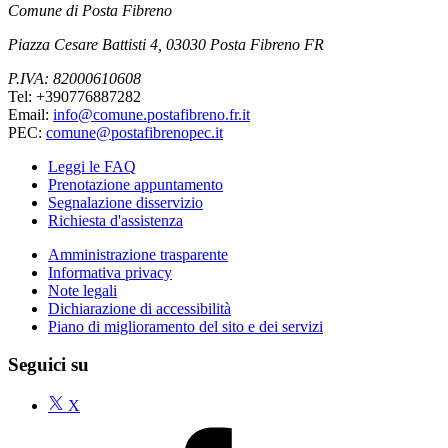
Comune di Posta Fibreno
Piazza Cesare Battisti 4, 03030 Posta Fibreno FR
P.IVA: 82000610608
Tel: +390776887282
Email:
info@comune.postafibreno.fr.it
PEC:
comune@postafibrenopec.it
Leggi le FAQ
Prenotazione appuntamento
Segnalazione disservizio
Richiesta d'assistenza
Amministrazione trasparente
Informativa privacy
Note legali
Dichiarazione di accessibilità
Piano di miglioramento del sito e dei servizi
Seguici su
X