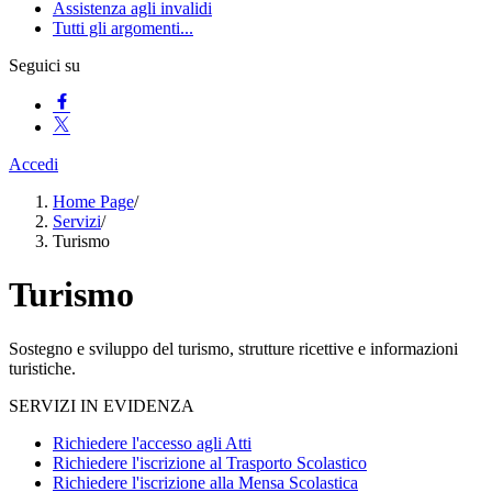
Assistenza agli invalidi
Tutti gli argomenti...
Seguici su
Accedi
Home Page
/
Servizi
/
Turismo
Turismo
Sostegno e sviluppo del turismo, strutture ricettive e informazioni
turistiche.
SERVIZI IN EVIDENZA
Richiedere l'accesso agli Atti
Richiedere l'iscrizione al Trasporto Scolastico
Richiedere l'iscrizione alla Mensa Scolastica